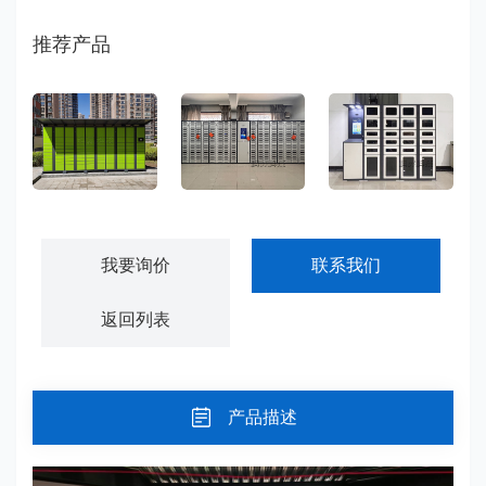
都可以设定权限开门，不受时间和空间的限制，真正的
自助办公 智能柜。智能文件中转柜是一种放置于企业单
推荐产品
位、法院、……
小区快递柜寄存柜-KDG01
智能物料管理柜-GJWL01
智能工具管理柜-GJWL02
我要询价
联系我们
返回列表
产品描述