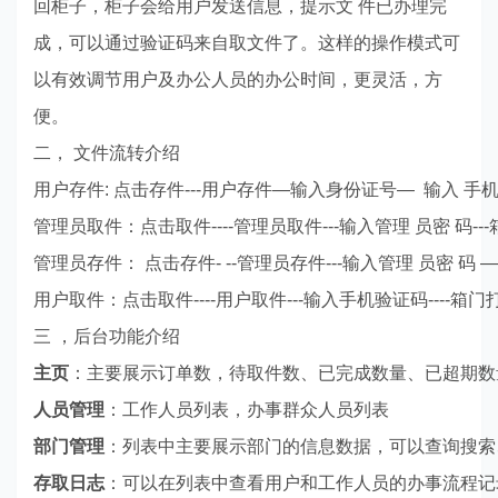
回柜子，柜子会给用户发送信息，提示文 件已办理完
成，可以通过验证码来自取文件了。这样的操作模式可
以有效调节用户及办公人员的办公时间，更灵活，方
便。
二， 文件流转介绍
用户存件: 点击存件---用户存件—输入身份证号— 输入 手机
管理员取件：点击取件----管理员取件---输入管理 员密 码--
管理员存件： 点击存件- --管理员存件---输入管理 员密 码 —
用户取件：点击取件----用户取件---输入手机验证
码----箱
三 ，后台功能介绍
主页
：
主要展示订单数，待取件数、已完成数量、已超期数
人员管理
：
工作人员列表，办事群众人员列表
部门管理
：
列表中主要展示部门的信息数据，可以查询搜索
存取日志
：可以在列表中查看用户和工作人员的办事流程记